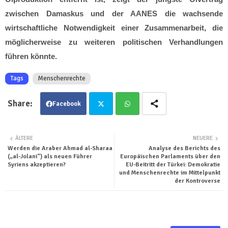
zwischen Damaskus und der AANES die wachsende
wirtschaftliche Notwendigkeit einer Zusammenarbeit, die
möglicherweise zu weiteren politischen Verhandlungen
führen könnte.
Tags
Menschenrechte
Facebook
Twit
Wha
ÄLTERE
NEUERE
Werden die Araber Ahmad al-Sharaa
Analyse des Berichts des
ter
tsa
(„al-Jolani“) als neuen Führer
Europäischen Parlaments über den
Syriens akzeptieren?
EU-Beitritt der Türkei: Demokratie
pp
und Menschenrechte im Mittelpunkt
der Kontroverse