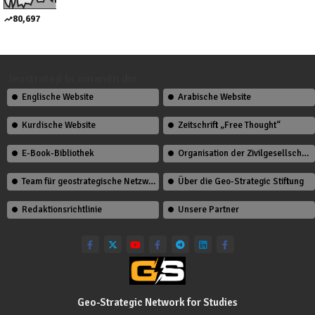
80,697
Jeostratejî bi zimanên din
Englische Website
Arabische Website
Kurdische Website
Zeitschrift „Free Thought“
E-Book-Bibliothek
Organisation der Zivilgesellschaft
Team für geostrategische Netzwerkstudien
Über die Geo-Strategic Stiftung
Redaktionsrichtlinie
Unsere Partner
Geo-Strategic Network for Studies