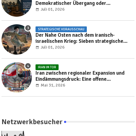
Demokratischer Übergang oder
Reproduktion autoritärer Herrschaft?
Juli 01, 2026
STRATEGISCHE VORAUSSCHAU
Der Nahe Osten nach dem iranisch-
israelischen Krieg: Sieben strategische
Transformationen, die die Region bis 2030
Juli 01, 2026
neu gestalten werden
IRAN IM TOR
Iran zwischen regionaler Expansion und
Eindämmungsdruck: Eine offene
Verhandlung über die Neuordnung des
Mai 31, 2026
Nahen Ostens
Netzwerkbesucher