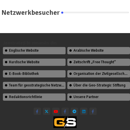
Netzwerkbesucher
Jeostratejî bi zimanên din
Englische Website
Arabische Website
Kurdische Website
Zeitschrift „Free Thought“
E-Book-Bibliothek
Organisation der Zivilgesellschaft
Team für geostrategische Netzwerkstudien
Über die Geo-Strategic Stiftung
Redaktionsrichtlinie
Unsere Partner