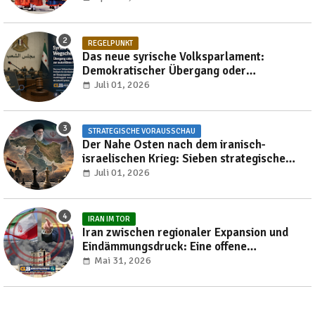
REGELPUNKT
Das neue syrische Volksparlament:
Demokratischer Übergang oder
Reproduktion autoritärer Herrschaft?
Juli 01, 2026
STRATEGISCHE VORAUSSCHAU
Der Nahe Osten nach dem iranisch-
israelischen Krieg: Sieben strategische
Transformationen, die die Region bis 2030
Juli 01, 2026
neu gestalten werden
IRAN IM TOR
Iran zwischen regionaler Expansion und
Eindämmungsdruck: Eine offene
Verhandlung über die Neuordnung des
Mai 31, 2026
Nahen Ostens