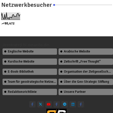
Netzwerkbesucher
80,472
Jeostratejî bi zimanên din
Englische Website
Arabische Website
Kurdische Website
Zeitschrift „Free Thought“
E-Book-Bibliothek
Organisation der Zivilgesellschaft
Team für geostrategische Netzwerkstudien
Über die Geo-Strategic Stiftung
Redaktionsrichtlinie
Unsere Partner