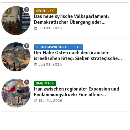
REGELPUNKT
Das neue syrische Volksparlament:
Demokratischer Übergang oder
Reproduktion autoritärer Herrschaft?
Juli 01, 2026
STRATEGISCHE VORAUSSCHAU
Der Nahe Osten nach dem iranisch-
israelischen Krieg: Sieben strategische
Transformationen, die die Region bis 2030
Juli 01, 2026
neu gestalten werden
IRAN IM TOR
Iran zwischen regionaler Expansion und
Eindämmungsdruck: Eine offene
Verhandlung über die Neuordnung des
Mai 31, 2026
Nahen Ostens