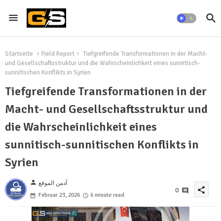
Startseite
Field Report
Tiefgreifende Transformationen in der Macht-
und Gesellschaftsstruktur und die Wahrscheinlichkeit eines sunnitisch-
sunnitischen Konflikts in Syrien
Tiefgreifende Transformationen in der
Macht- und Gesellschaftsstruktur und
die Wahrscheinlichkeit eines
sunnitisch-sunnitischen Konflikts in
Syrien
person
آدمن الموقع
share
0
Februar 23, 2026
6 minute read