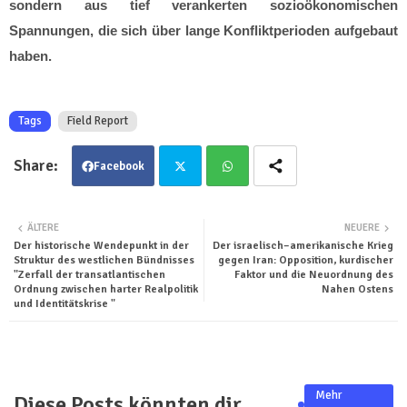
sondern aus tief verankerten sozioökonomischen
Spannungen, die sich über lange Konfliktperioden aufgebaut
haben.
Tags
Field Report
Facebook
Twit
Wha
ÄLTERE
NEUERE
Der historische Wendepunkt in der
Der israelisch–amerikanische Krieg
ter
tsa
Struktur des westlichen Bündnisses
gegen Iran: Opposition, kurdischer
"Zerfall der transatlantischen
Faktor und die Neuordnung des
pp
Ordnung zwischen harter Realpolitik
Nahen Ostens
und Identitätskrise "
Mehr
Diese Posts könnten dir