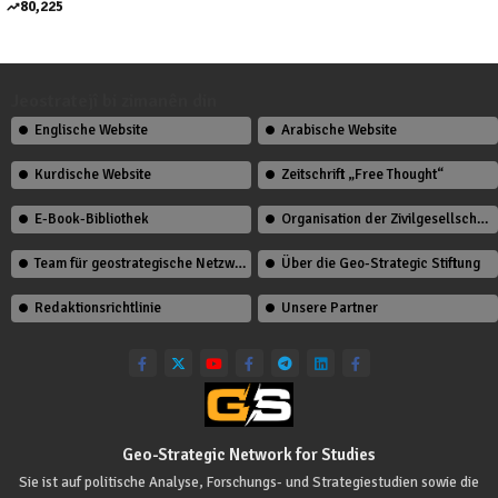
80,225
Jeostratejî bi zimanên din
Englische Website
Arabische Website
Kurdische Website
Zeitschrift „Free Thought“
E-Book-Bibliothek
Organisation der Zivilgesellschaft
Team für geostrategische Netzwerkstudien
Über die Geo-Strategic Stiftung
Redaktionsrichtlinie
Unsere Partner
Geo-Strategic Network for Studies
Sie ist auf politische Analyse, Forschungs- und Strategiestudien sowie die