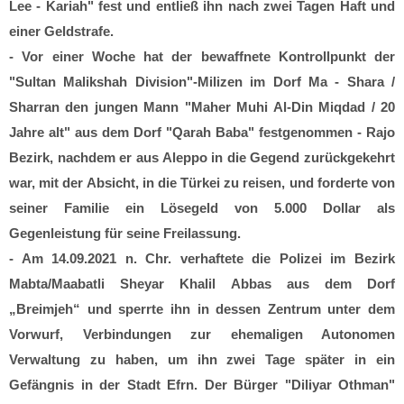
Lee - Kariah" fest und entließ ihn nach zwei Tagen Haft und
einer Geldstrafe.
- Vor einer Woche hat der bewaffnete Kontrollpunkt der
"Sultan Malikshah Division"-Milizen im Dorf Ma - Shara /
Sharran den jungen Mann "Maher Muhi Al-Din Miqdad / 20
Jahre alt" aus dem Dorf "Qarah Baba" festgenommen - Rajo
Bezirk, nachdem er aus Aleppo in die Gegend zurückgekehrt
war, mit der Absicht, in die Türkei zu reisen, und forderte von
seiner Familie ein Lösegeld von 5.000 Dollar als
Gegenleistung für seine Freilassung.
- Am 14.09.2021 n. Chr. verhaftete die Polizei im Bezirk
Mabta/Maabatli Sheyar Khalil Abbas aus dem Dorf
„Breimjeh“ und sperrte ihn in dessen Zentrum unter dem
Vorwurf, Verbindungen zur ehemaligen Autonomen
Verwaltung zu haben, um ihn zwei Tage später in ein
Gefängnis in der Stadt Efrn. Der Bürger "Diliyar Othman"