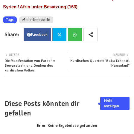
Syrien / Afrin unter Besatzung (163)
Tags
Menschenrechte
Facebook
Twit
Wha
ÄLTERE
NEUERE
Die Manifestation von Farbe im
Kurdisches Quartett "Baba Taher Al
ter
tsa
Bewusstsein und Denken des
Hamadani"
kurdischen Volkes
pp
Mehr
Diese Posts könnten dir
anzeigen
gefallen
Error:
Keine Ergebnisse gefunden