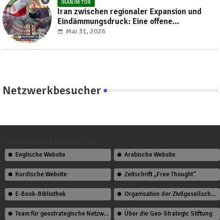
IRAN IM TOR
Iran zwischen regionaler Expansion und
Eindämmungsdruck: Eine offene
Verhandlung über die Neuordnung des
Mai 31, 2026
Nahen Ostens
Netzwerkbesucher
Jeostratejî bi zimanên din
Englische Website
Arabische Website
Kurdische Website
Zeitschrift „Free Thought“
E-Book-Bibliothek
Organisation der Zivilgesellschaft
Team für geostrategische Netzwerkstudien
Über die Geo-Strategic Stiftung