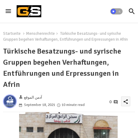
Startseite
Menschenrechte
Türkische Besatzungs- und syrische
Gruppen begehen Verhaftungen, Entführungen und Erpressungen in Afrin
Türkische Besatzungs- und syrische
Gruppen begehen Verhaftungen,
Entführungen und Erpressungen in
Afrin
person
آدمن الموقع
share
0
September 18, 2021
10 minute read